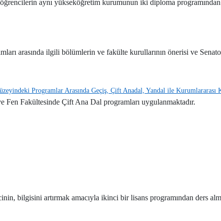
n öğrencilerin aynı yükseköğretim kurumunun iki diploma programından e
ı arasında ilgili bölümlerin ve fakülte kurullarının önerisi ve Senatonu
eyindeki Programlar Arasında Geçiş, Çift Anadal, Yandal ile Kurumlararası Kr
 ve Fen Fakültesinde Çift Ana Dal programları uygulanmaktadır.
cinin, bilgisini artırmak amacıyla ikinci bir lisans programından ders al