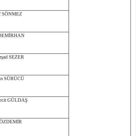
suf SÖNMEZ
e DEMİRHAN
Kürşad SEZER
khan SÜRÜCÜ
lmecit GÜLDAŞ
ıl ÖZDEMİR