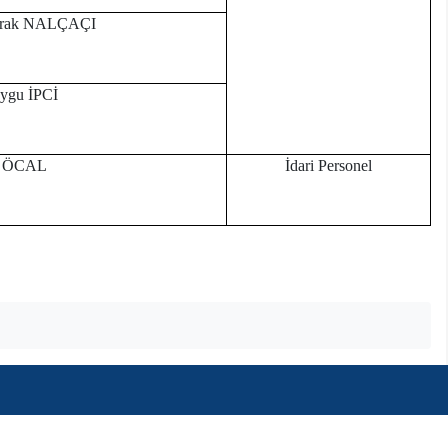
Burak NALÇAÇI
uygu İPCİ
r ÖCAL
İdari Personel