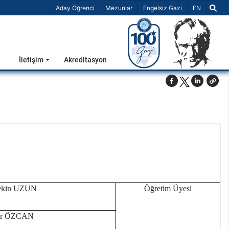
Dil Seçiniz 
Aday Öğrenci
Mezunlar
Engelsiz Gazi
EN
İletişim
Akreditasyon
ltekin UZUN
Öğretim Üyesi
ğur ÖZCAN