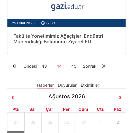
25 Eylül 2023 |
17:33
Fakülte Yönetimimiz Ağaçişleri Endüstri
Mühendisliği Bölümünü Ziyaret Etti
Önceki
43
44
45
Sonraki
Haberler
Duyurular
Etkinlikler
Ağustos 2026
Pts
Sal
Çar
Per
Cum
Cts
Paz
27
28
29
30
31
1
2